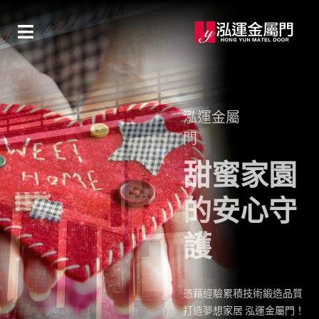
泓運金屬
門
創造完美
的工藝體
驗
優質的團隊服務，可靠的工
程品質