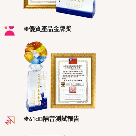
❉優質產品金牌獎
❉41dB隔音測試報告